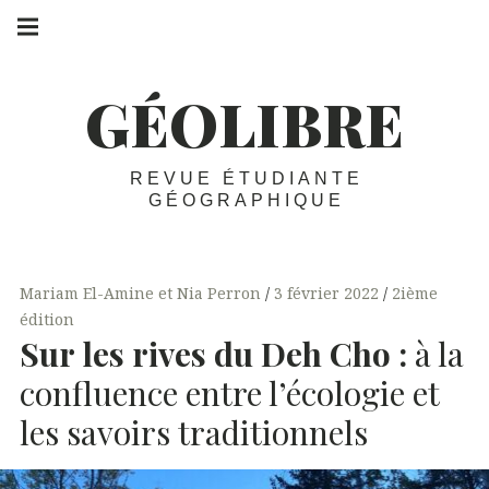
Aller
Navigation
principale
au
Menu
contenu
GÉOLIBRE
REVUE ÉTUDIANTE
GÉOGRAPHIQUE
Mariam El-Amine et Nia Perron
3 février 2022
2ième
édition
Sur les rives du Deh Cho :
à la
confluence entre l’écologie et
les savoirs traditionnels