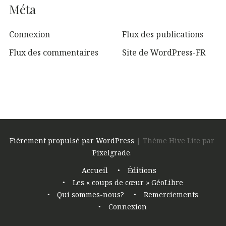
Méta
Connexion
Flux des publications
Flux des commentaires
Site de WordPress-FR
Fièrement propulsé par WordPress
|
Thème Hive Lite par
Pixelgrade
.
Navigation
Accueil
Éditions
de
Les « coups de cœur » GéoLibre
pied
Qui sommes-nous?
Remerciements
de
Connexion
page