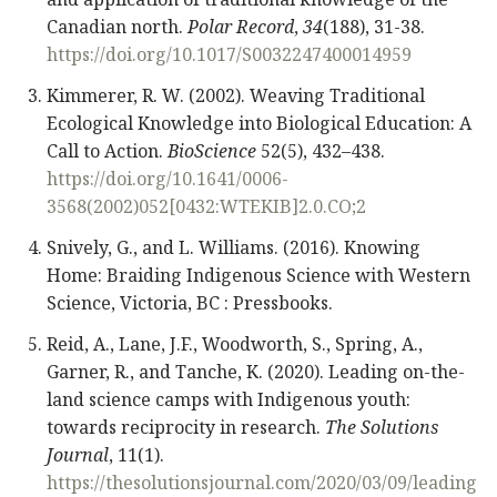
Canadian north.
Polar Record
,
34
(188), 31-38.
https://doi.org/10.1017/S0032247400014959
Kimmerer, R. W. (2002). Weaving Traditional
Ecological Knowledge into Biological Education: A
Call to Action.
BioScience
52(5), 432–438.
https://doi.org/10.1641/0006-
3568(2002)052[0432:WTEKIB]2.0.CO;2
Snively, G., and L. Williams. (2016). Knowing
Home: Braiding Indigenous Science with Western
Science, Victoria, BC : Pressbooks.
Reid, A., Lane, J.F., Woodworth, S., Spring, A.,
Garner, R., and Tanche, K. (2020). Leading on-the-
land science camps with Indigenous youth:
towards reciprocity in research.
The Solutions
Journal
, 11(1).
https://thesolutionsjournal.com/2020/03/09/leading